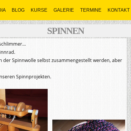
IA
BLOG
KURSE
GALERIE
TERMINE
KONTAKT
SPINNEN
s schlimmer…
innrad.
n der Spinnwolle selbst zusammengestellt werden, aber
unseren Spinnprojekten.