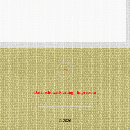
Back
to
Datenschutzerklärung
Impressum
top
©
2026