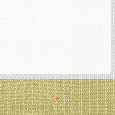
Back
to