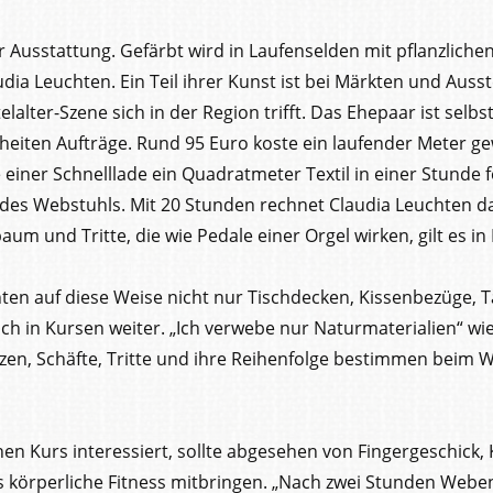
 Ausstattung. Gefärbt wird in Laufenselden mit pflanzlichen
dia Leuchten. Ein Teil ihrer Kunst ist bei Märkten und Aus
lalter-Szene sich in der Region trifft. Das Ehepaar ist selb
heiten Aufträge. Rund 95 Euro koste ein laufender Meter ge
 einer Schnelllade ein Quadratmeter Textil in einer Stunde fe
 des Webstuhls. Mit 20 Stunden rechnet Claudia Leuchten da
 und Tritte, die wie Pedale einer Orgel wirken, gilt es in 
uchten auf diese Weise nicht nur Tischdecken, Kissenbezüge
ch in Kursen weiter. „Ich verwebe nur Naturmaterialien“ wie
tzen, Schäfte, Tritte und ihre Reihenfolge bestimmen beim W
en Kurs interessiert, sollte abgesehen von Fingergeschick,
 körperliche Fitness mitbringen. „Nach zwei Stunden Weben