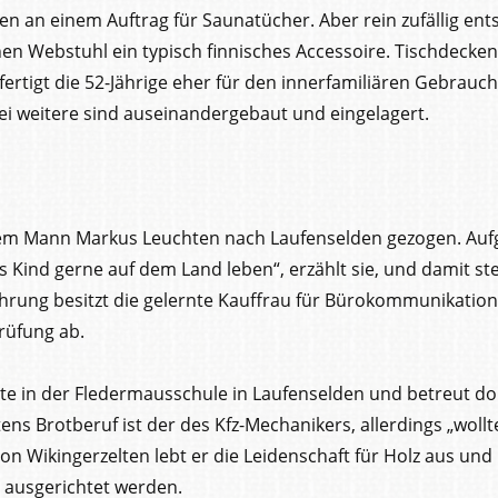
en an einem Auftrag für Saunatücher. Aber rein zufällig ent
en Webstuhl ein typisch finnisches Accessoire. Tischdecke
ertigt die 52-Jährige eher für den innerfamiliären Gebrauc
ei weitere sind auseinandergebaut und eingelagert.
ihrem Mann Markus Leuchten nach Laufenselden gezogen. Auf
ls Kind gerne auf dem Land leben“, erzählt sie, und damit s
ahrung besitzt die gelernte Kauffrau für Bürokommunikatio
prüfung ab.
ute in der Fledermausschule in Laufenselden und betreut do
ns Brotberuf ist der des Kfz-Mechanikers, allerdings „wollt
 Wikingerzelten lebt er die Leidenschaft für Holz aus und 
n ausgerichtet werden.