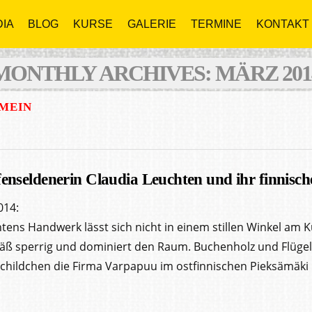
IA
BLOG
KURSE
GALERIE
TERMINE
KONTAKT
MONTHLY ARCHIVES: MÄRZ 201
MEIN
fenseldenerin Claudia Leuchten und ihr finnisc
014:
ns Handwerk lässt sich nicht in einem stillen Winkel am K
äß sperrig und dominiert den Raum. Buchenholz und Flügel
childchen die Firma Varpapuu im ostfinnischen Pieksämäki 